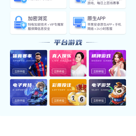
表达对球队深沉而持久的支持，无论是穿着队服，还
是高举横幅，甚至大声歌唱，都在传递着一种强烈归
属感。
尤其是在重要赛事期间，整个场馆被海洋般的人潮所
包围，令人惊叹的是，这些来自不同背景和文化的人
们能够团结在一起，共同为他们心爱的球队加油助
威。这种团结不仅体现在现场，更是蔓延到了社交媒
体上，增强了纽带感。
此外，纽约球迷对于比赛结果的不懈追求，以及他们
对运动员表现出的包容与理解，使得这种文化更加丰
富。在失利时，他们愿意给予鼓励，在胜利时，他们
又会共同庆祝，这样积极向上的态度使得整个社区更
加紧密相连。