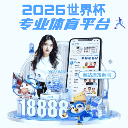
注册入口
易倍平台官网
APP与网页版入
口｜畅享全球体育赛事与数据
服务
欢迎访问
易倍平台官网
，提供全面覆盖足球、
篮球、电竞等项目的赛事资讯与数据内容， 支
持
APP下载
与
网页使用
，每日同步更新千场比
赛，聚焦热门体育内容， 助您轻松获取赛事动
态，掌握比赛节奏。