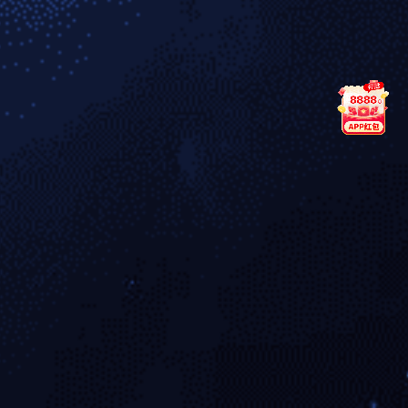
受到沉甸甸的责任感。而达尼诺将竭尽全
代表了一种集体奋斗精神。在这条追求卓越
责任必将激励他们勇往直前，再次书写属于