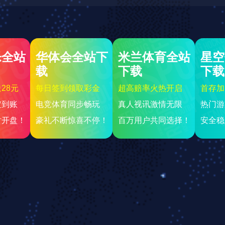
和英格兰等多个顶级联赛中效力。他不仅提升了个人技术水平，
乐部带来了稳定和影响力。
同样出色。他参与多项重要赛事，包括美洲杯和世界杯预选赛，
保障。
水平比赛的要求。达尼洛深知，一个成功的球队离不开良好的团队
重要。达尼洛积极参与训练，与队友建立深厚的信任关系。他坚
击。
每位球员的潜能。在这种氛围下，每个人都会全力以赴，为共同
友一起能够创造历史。