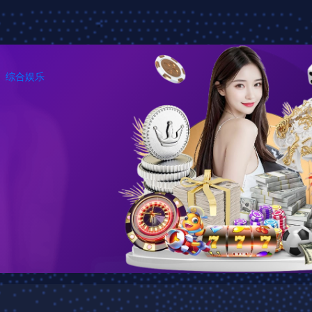
App下载
关于我们
体育热点
PP与网页版入口｜畅享全球体
盖足球、篮球、电竞等项目的赛事资讯与数据内容，
，聚焦热门体育内容， 助您轻松获取赛事动态，
手机App
网页版