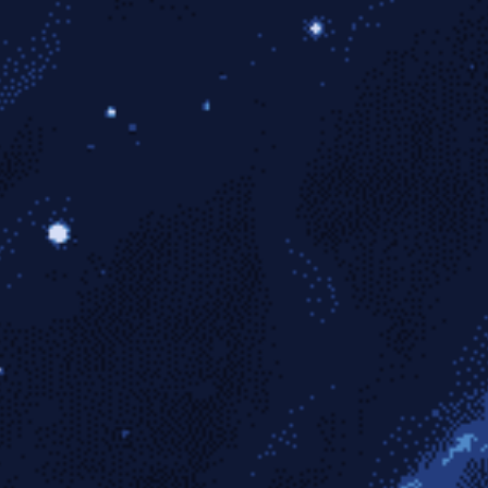
化
和技术著称于世。这种独特风格不仅吸引着全球球迷，也深深植
责任感。
奇巨星，他们用无数精彩瞬间书写了一页又一页辉煌历史。作为
，让这份荣耀延续下去。
们需要在保留传统精髓的同时，不断创新，以适应现代足球的发
自己的力量。
在积极备战。对于达尼洛而言，这是一个无限可能的新起点，也
光。
此，他每天都努力训练，不断完善自身技能，同时加强与队友之