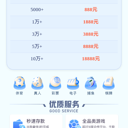
方防线，为球队创造机会。
其次，在比赛中，卡尔展现出了极强的求胜欲望和竞
争意识，这对于任何球队来说都是一种宝贵财富。他
总是在关键时刻挺身而出，用自己的表现激励队友，
为球队注入更多活力。这种精神状态也恰恰是构建冠
军团队所需的重要因素。
最后，卡尔还有着良好的身体素质和耐力，使得他能
够适应高强度的比赛节奏。在现代足球中，体能储备
往往决定着比赛结果，而他的这项优势无疑会使他在
国际大赛中占据更有利的位置。
2、俱乐部层面的优异表现
除了个人能力之外，卡尔在俱乐部层面的表现也是值
得关注的重要因素。他所在的俱乐部近几年的发展势