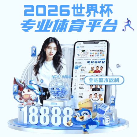
注册入口
易倍平台官网
APP与网页版入
口｜畅享全球体育赛事与数据
服务
欢迎访问
易倍平台官网
，提供全面覆盖足球、
篮球、电竞等项目的赛事资讯与数据内容， 支
持
APP下载
与
网页使用
，每日同步更新千场比
赛，聚焦热门体育内容， 助您轻松获取赛事动
态，掌握比赛节奏。